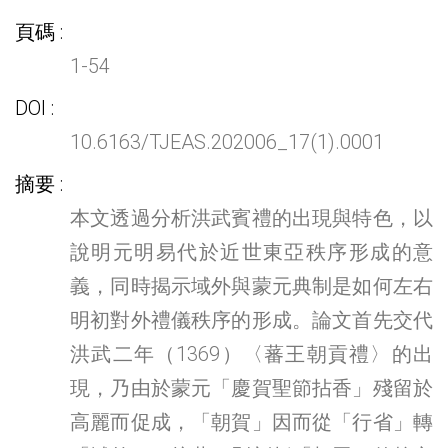
頁碼
1-54
DOI
10.6163/TJEAS.202006_17(1).0001
摘要
本文透過分析洪武賓禮的出現與特色，以
說明元明易代於近世東亞秩序形成的意
義，同時揭示域外與蒙元典制是如何左右
明初對外禮儀秩序的形成。論文首先交代
洪武二年（1369）〈蕃王朝貢禮〉的出
現，乃由於蒙元「慶賀聖節拈香」殘留於
高麗而促成，「朝賀」因而從「行省」轉