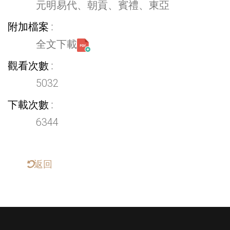
元明易代、朝貢、賓禮、東亞
附加檔案
全文下載
觀看次數
5032
下載次數
6344
返回