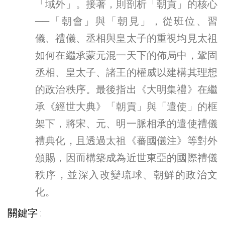
「域外」。接著，則剖析「朝貢」的核心
──「朝會」與「朝見」，從班位、習
儀、禮儀、丞相與皇太子的重視均見太祖
如何在繼承蒙元混一天下的佈局中，鞏固
丞相、皇太子、諸王的權威以建構其理想
的政治秩序。最後指出《大明集禮》在繼
承《經世大典》「朝貢」與「遣使」的框
架下，將宋、元、明一脈相承的遣使禮儀
禮典化，且透過太祖《蕃國儀注》等對外
頒賜，因而構築成為近世東亞的國際禮儀
秩序，並深入改變琉球、朝鮮的政治文
化。
關鍵字