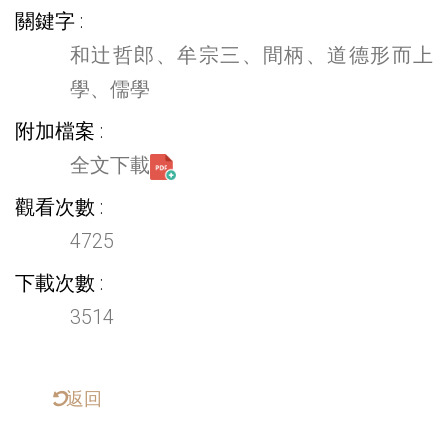
關鍵字
和辻哲郎、牟宗三、間柄、道德形而上
學、儒學
附加檔案
全文下載
觀看次數
4725
下載次數
3514
返回