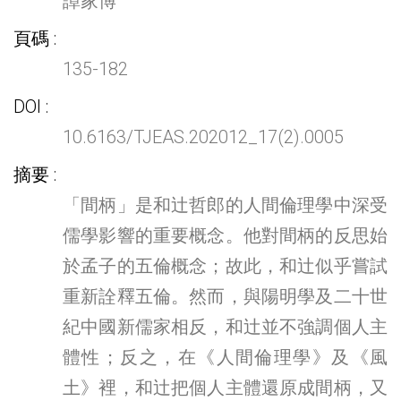
譚家博
頁碼
135-182
DOI
10.6163/TJEAS.202012_17(2).0005
摘要
「間柄」是和辻哲郎的人間倫理學中深受
儒學影響的重要概念。他對間柄的反思始
於孟子的五倫概念；故此，和辻似乎嘗試
重新詮釋五倫。然而，與陽明學及二十世
紀中國新儒家相反，和辻並不強調個人主
體性；反之，在《人間倫理學》及《風
土》裡，和辻把個人主體還原成間柄，又