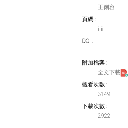
王俐容
頁碼
i-ii
DOI
附加檔案
全文下載
觀看次數
3149
下載次數
2922