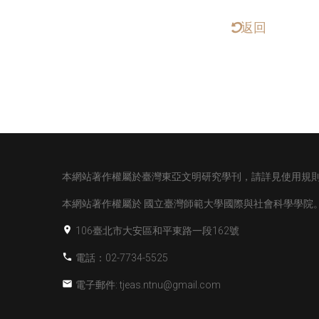
返回
本網站著作權屬於臺灣東亞文明研究學刊，請詳見使用規
本網站著作權屬於
國立臺灣師範大學國際與社會科學學院
106臺北市大安區和平東路一段162號
電話：02-7734-5525
電子郵件: tjeas.ntnu@gmail.com