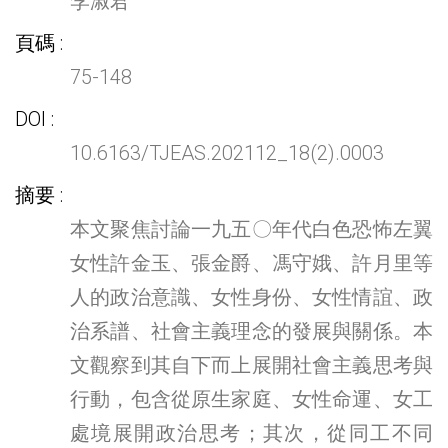
李淑君
頁碼
75-148
DOI
10.6163/TJEAS.202112_18(2).0003
摘要
本文聚焦討論一九五〇年代白色恐怖左翼
女性許金玉、張金爵、馮守娥、許月里等
人的政治意識、女性身份、女性情誼、政
治系譜、社會主義理念的發展與關係。本
文觀察到其自下而上展開社會主義思考與
行動，包含從原生家庭、女性命運、女工
處境展開政治思考；其次，從同工不同