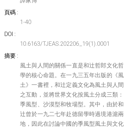
譚家博
頁碼
1-40
DOI
10.6163/TJEAS.202206_19(1).0001
摘要
風土與人間的關係一直是和辻哲郎文化哲
學的核心命題。在一九三五年出版的《風
土》一書裡，和辻定義文化為風土與人間
之互動，並將世界文化按風土分成三類：
季風型、沙漠型和牧場型。其中，由於和
辻曾於一九二七年赴德留學時過境港滬兩
地，因此在討論中國的季風型風土與文化