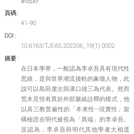
劉思妤
頁碼
41-90
DOI
10.6163/TJEAS.202206_19(1).0002
摘要
在日本學界，一般認為李卓吾具有現代性
思維，是與世界潮流接軌的象徵人物，此
說可以島田虔次與溝口雄三為代表。然而
荒木見悟有異於外部脈絡詮釋的模式，他
以具三教普遍性的「本來性—現實性」架
構檢證在明代被視為「異端」的李卓吾。
並認為，李卓吾與明代其他學者大相逕