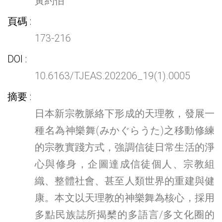
黃約伯
頁碼
173-216
DOI
10.6163/TJEAS.202206_19(1).0005
摘要
日本新宗教脈絡下形成的天理教，發展一
種名為神樂舞(みかぐらうた)之移動修練
的宗教實踐方式，強調信徒日常生活的淨
心與修身，企圖達成信徒個人、宗教組
織、整體社會、甚至人類世界的重建與健
康。本文以天理教的神樂舞為核心，採用
多點民族誌所揭櫫的多語言/多文化圈的