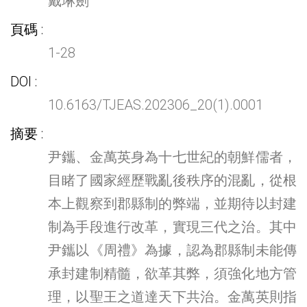
戴琳劍
頁碼
1-28
DOI
10.6163/TJEAS.202306_20(1).0001
摘要
尹鑴、金萬英身為十七世紀的朝鮮儒者，
目睹了國家經歷戰亂後秩序的混亂，從根
本上觀察到郡縣制的弊端，並期待以封建
制為手段進行改革，實現三代之治。其中
尹鑴以《周禮》為據，認為郡縣制未能傳
承封建制精髓，欲革其弊，須強化地方管
理，以聖王之道達天下共治。金萬英則指