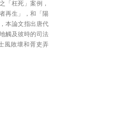
之「枉死」案例，
者再生」，和「陽
，本論文指出唐代
地觸及彼時的司法
士風敗壞和胥吏弄