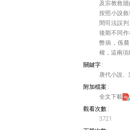
及宗教救贖
按照小說敘
間司法誤判
後期不同作
弊病，係奠
權，這兩項
關鍵字
唐代小說、
附加檔案
全文下載
觀看次數
3721