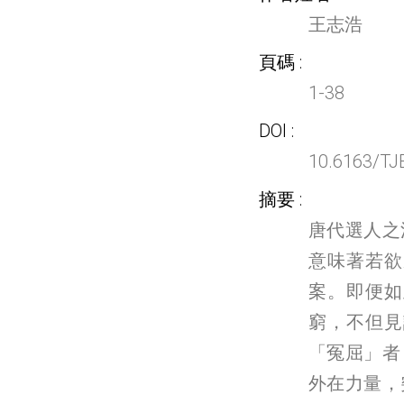
王志浩
頁碼
1-38
DOI
10.6163/TJ
摘要
唐代選人之
意味著若欲
案。即便如
窮，不但見
「冤屈」者
外在力量，