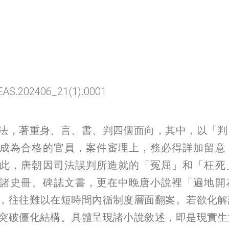
EAS.202406_21(1).0001
法，著重身、言、書、判四個面向，其中，以「判
成為合格的官員，案件審理上，務必得詳加留意
此，唐朝因司法誤判所造就的「冤屈」和「枉死
諸史冊、碑誌文書，更在中晚唐小說裡「遍地開
，往往難以在短時間內循制度層面翻案。若欲化解
突破僵化結構。具體呈現諸小說敘述，即是現實生