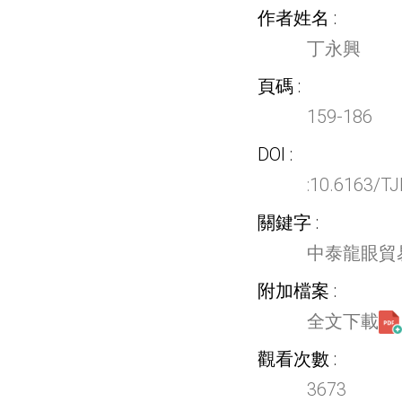
作者姓名
丁永興
頁碼
159-186
DOI
:10.6163/T
關鍵字
中泰龍眼貿
附加檔案
全文下載
觀看次數
3673