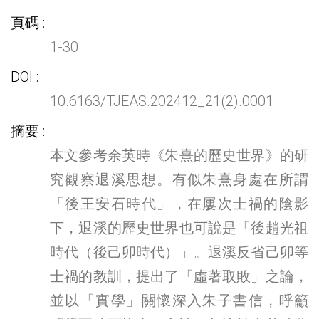
頁碼
1-30
DOI
10.6163/TJEAS.202412_21(2).0001
摘要
本文參考余英時《朱熹的歷史世界》的研
究觀察退溪思想。有似朱熹身處在所謂
「後王安石時代」，在屢次士禍的陰影
下，退溪的歷史世界也可說是「後趙光祖
時代（後己卯時代）」。退溪反省己卯等
士禍的教訓，提出了「虛著取敗」之論，
並以「實學」關懷深入朱子書信，呼籲