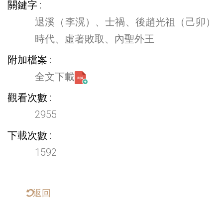
關鍵字
退溪（李滉）、士禍、後趙光祖（己卯）
時代、虛著敗取、內聖外王
附加檔案
全文下載
觀看次數
2955
下載次數
1592
返回