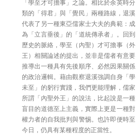
「學至才可擔事」之論。相比於余英時分
類的「得君」與「覺民」兩種路線，退溪
代表了另一種東亞儒家士大夫的典範：成
為「立言垂後」的「道統傳承者」。回到
歷史的脈絡，學至（內聖）才可擔事（外
王）相關論述的提出，並非是儒者有意要
推導出一種具有先後順序、必然因果關係
的政治邏輯。藉由觀察退溪強調自身「學
未至」的躬行實踐，我們更能理解，儒家
所謂「內聖外王」的說法，比起說是一種
盲目的道德至上主義，實際上更是一種對
權力者的自我批判與警惕。也許即便時至
今日，仍具有某種程度的正當性。