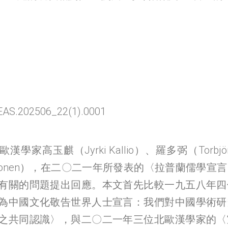
EAS.202506_22(1).0001
學家高玉麒（Jyrki Kallio）、羅多弼（Torbjö
 Nojonen），在二〇二一年所發表的〈拉普蘭儒學
有關的問題提出回應。本文首先比較一九五八年四
為中國文化敬告世界人士宣言：我們對中國學術研
之共同認識〉，與二〇二一年三位北歐漢學家的〈