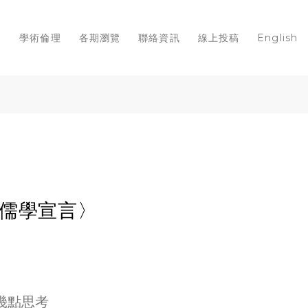
知
學術倫理
各期瀏覽
聯絡資訊
線上投稿
English
蘭儒學宣言〉
幾點思考