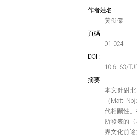
作者姓名
黃俊傑
頁碼
01-024
DOI
10.6163/TJ
摘要
本文針對北歐漢
（Matti
代相關性」
所發表的〈
界文化前途