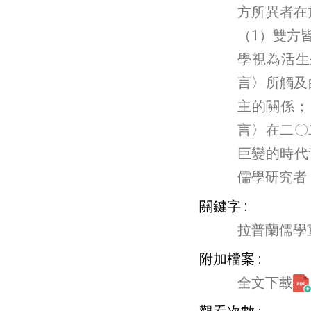
方所異者在
（1）雙方皆
學視為活生
言〉所觸及
主的關係；
言〉在二〇
巨變的時代
儒學研究者
關鍵字
拉普蘭儒學
附加檔案
全文下載