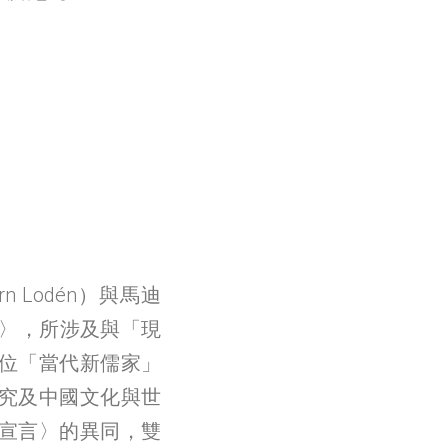
rn Lodén）與馬迪
宣言〉，所涉及與「現
位「當代新儒家」
究及中國文化與世
宣言〉的異同，雙