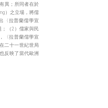
也有異；所同者在於
ing）之立場，將儒
出〈拉普蘭儒學宣
題；（2）儒家與民
，〈拉普蘭儒學宣
在二十一世紀世局
也反映了當代歐洲