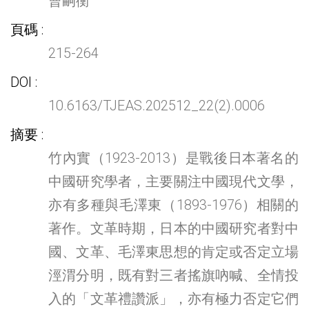
曹嗣衡
頁碼
215-264
DOI
10.6163/TJEAS.202512_22(2).0006
摘要
竹內實（1923-2013）是戰後日本著名的
中國研究學者，主要關注中國現代文學，
亦有多種與毛澤東（1893-1976）相關的
著作。文革時期，日本的中國研究者對中
國、文革、毛澤東思想的肯定或否定立場
涇渭分明，既有對三者搖旗吶喊、全情投
入的「文革禮讚派」，亦有極力否定它們