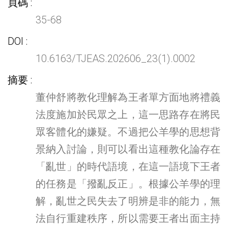
頁碼
35-68
DOI
10.6163/TJEAS.202606_23(1).0002
摘要
董仲舒將教化理解為王者單方面地將禮義
法度施加於民眾之上，這一思路存在將民
眾客體化的嫌疑。不過把公羊學的思想背
景納入討論，則可以看出這種教化論存在
「亂世」的時代語境，在這一語境下王者
的任務是「撥亂反正」。根據公羊學的理
解，亂世之民失去了明辨是非的能力，無
法自行重建秩序，所以需要王者出面主持