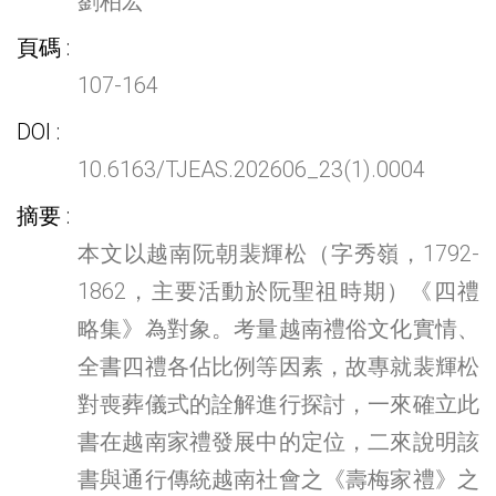
劉柏宏
頁碼
107-164
DOI
10.6163/TJEAS.202606_23(1).0004
摘要
本文以越南阮朝裴輝松（字秀嶺，1792-
1862，主要活動於阮聖祖時期）《四禮
略集》為對象。考量越南禮俗文化實情、
全書四禮各佔比例等因素，故專就裴輝松
對喪葬儀式的詮解進行探討，一來確立此
書在越南家禮發展中的定位，二來說明該
書與通行傳統越南社會之《壽梅家禮》之