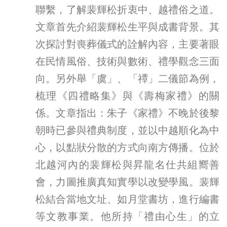
聯繫，了解裴輝松折衷中、越禮俗之道。
文章首先介紹裴輝松生平與成書背景。其
次探討對喪葬儀式的詮解內容，主要著眼
在民情風俗、技術與數術、禮學觀念三面
向。另外舉「虞」、「禫」二儀節為例，
梳理《四禮略集》與《壽梅家禮》的關
係。文章指出：朱子《家禮》不晚於後黎
朝時已參與禮典制度，並以中越順化為中
心，以點狀分散的方式向南方傳播。位於
北越河內的裴輝松與昇龍名仕共組嚮善
會，力圖推廣真知實學以改變學風。裴輝
松結合當地文址、如月堂書坊，進行編書
等文教事業。他所持「禮由心生」的立