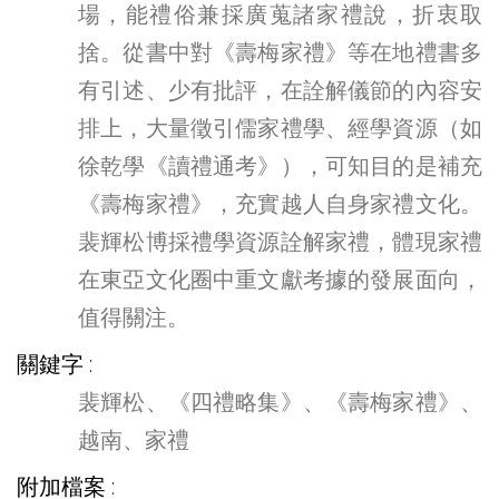
場，能禮俗兼採廣蒐諸家禮說，折衷取
捨。從書中對《壽梅家禮》等在地禮書多
有引述、少有批評，在詮解儀節的內容安
排上，大量徵引儒家禮學、經學資源（如
徐乾學《讀禮通考》），可知目的是補充
《壽梅家禮》，充實越人自身家禮文化。
裴輝松博採禮學資源詮解家禮，體現家禮
在東亞文化圈中重文獻考據的發展面向，
值得關注。
關鍵字
裴輝松、《四禮略集》、《壽梅家禮》、
越南、家禮
附加檔案